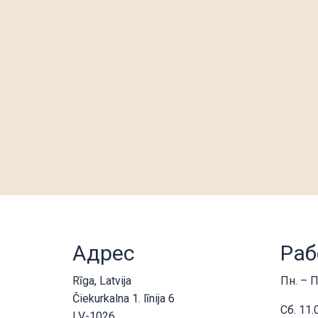
Адрес
Раб
Rīga, Latvija
Пн. – П
Čiekurkalna 1. līnija 6
Сб. 11.
LV-1026