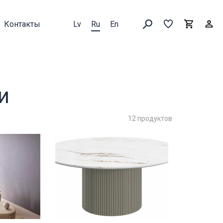
Контакты
Lv
Ru
En
Выборка
В
Корзин
Искать товары
и
12 продуктов