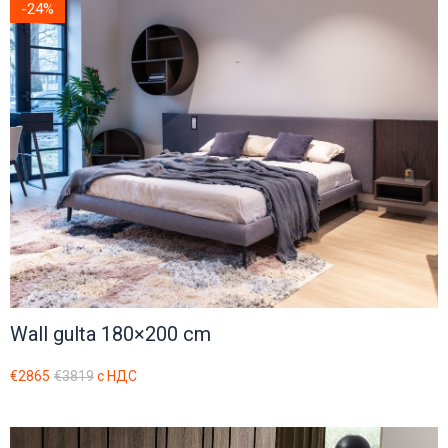
-24%
Wall gulta 180×200 cm
€2865
€3819
с НДС