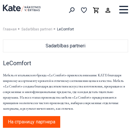
Выборка
Выборка
Корзина
Искать товары
Главная
Sadarbības partneri
LeComfort
Sadarbības partneri
ДЛЯ ДОМА
LeComfort
Devina Nais
Vibieffe
Мебель от итальянского бренда «LeComfort» привлекла внимание KATE благодаря
широкому ассортименту кроватей и отличному соотношению цены и качества. Мебель
Cane Line
«LeComfort» создана благодаря десятилетиям искусства изготовления, превращая ее в
emu
современные и многофункциональные предметы, где каждая деталь тщательно
Flai
продумана. На всех этапах производства мебели «LeComfort» придерживаются
принципов экологически чистого производства, выбирая современные отделочные
Nordi
материалы, и результат ничего иного, как отличен.
BoConcept
Natuzzi Editions
На страницу партнера
LeComfort