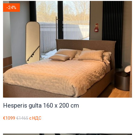
Gaber
-24%
Softline
Kate
interstuhl
Wagner
MDD
Flexxica
Klöber
Viccarbe
Hesperis gulta 160 x 200 cm
€1099
€1465
с НДС