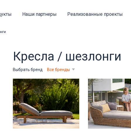
дукты
Наши партнеры
Реализованные проекты
онги
Кресла / шезлонги
Выбрать бренд
Все бренды
ах