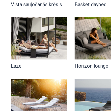
Vista sauļošanās krēsls
Basket daybed
Laze
Horizon lounge