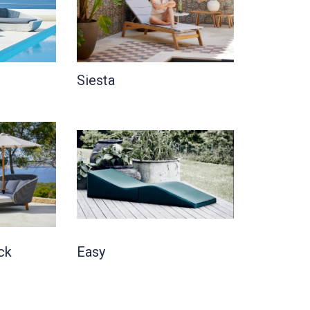
Siesta
ck
Easy