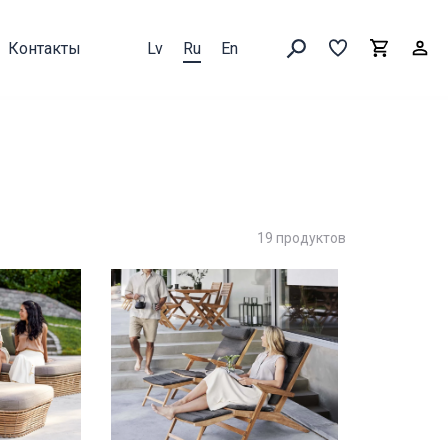
Контакты
Lv
Ru
En
Выборка
В
Корзин
Искать товары
19 продуктов