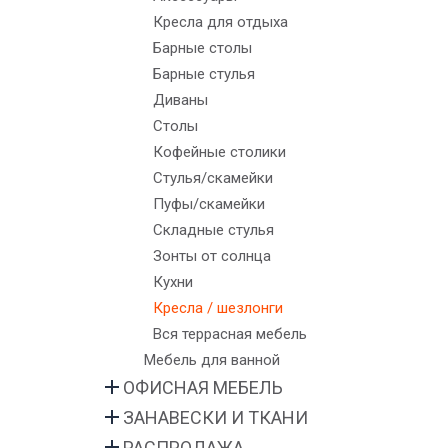
Раскладной диван / кровать
Кровати на ножках
Мебель для телевизора
Пластиковые стулья
Столики
Кресла для отдыха
Дизайнерские кресла для отдыха
Подростковые кровати
Витрины
Мягкие стулья
Люстры
Барные столы
Дизайнерские диваны
Комоды
Вся корпусная мебель
Пуфы
Полки
Барные стулья
Подростковые диваны
Ночные тумбочки / столики
Складные стулья
Настенные светильники
Диваны
Кресла - выдвижные кровати
Пенные матрасы
Скамейки
Скамейки
Столы
Пуфы
Вся мебель для спальни
Кресла-качалки
Зеркала
Кофейные столики
Пуфы - выдвижные кровати
Барные стуля
Торшеры
Стулья/скамейки
Угловые диваны
Все стулья
Ковры
Пуфы/скамейки
Все диваны
Вся малая мебель, аксессуары
Складные стулья
Зонты от солнца
Кухни
Кресла / шезлонги
Вся террасная мебель
Мебель для ванной
ОФИСНАЯ МЕБЕЛЬ
Рабочие кресла
ЗАНАВЕСКИ И ТКАНИ
Столы
С чего начать…
РАСПРОДАЖА