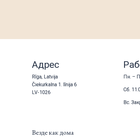
Адрес
Раб
Rīga, Latvija
Пн. – П
Čiekurkalna 1. līnija 6
Сб. 11.
LV-1026
Вс. За
Везде как дома