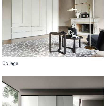
Gaber
Softline
Kate
interstuhl
Wagner
MDD
Flexxica
Klöber
Viccarbe
Collage