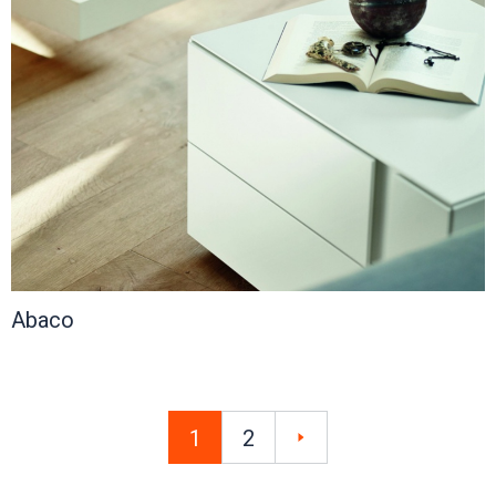
Abaco
1
2
»