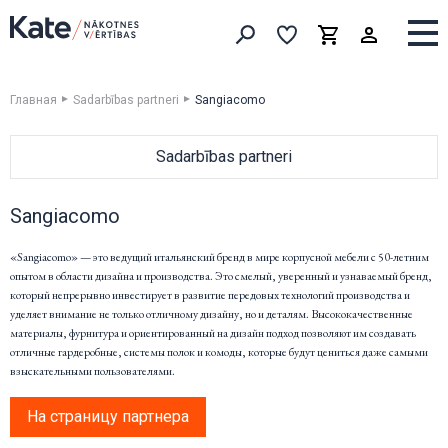
Выборка
Выборка
Корзина
Искать товары
Главная
Sadarbības partneri
Sangiacomo
Sadarbības partneri
ДЛЯ ДОМА
Sangiacomo
Devina Nais
Vibieffe
«Sangiacomo» — это ведущий итальянский бренд в мире корпусной мебели с 50-летним
опытом в области дизайна и производства. Это смелый, уверенный и узнаваемый бренд,
Cane Line
который непрерывно инвестирует в развитие передовых технологий производства и
emu
уделяет внимание не только отличному дизайну, но и деталям. Высококачественные
Flai
материалы, фурнитура и ориентированный на дизайн подход позволяют им создавать
отличные гардеробные, системы полок и комоды, которые будут цениться даже самыми
Nordi
взыскательными пользователями.
BoConcept
Natuzzi Editions
На страницу партнера
LeComfort