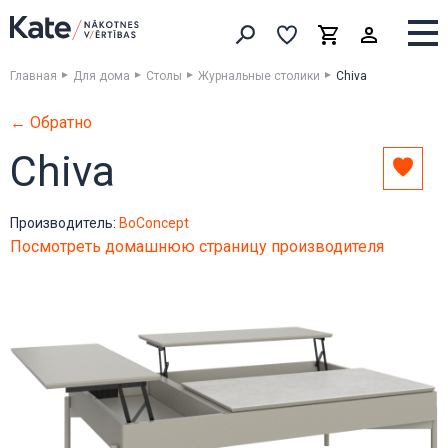
Выборка
Выборка
Корзина
Искать товары
Главная
Для дома
Столы
Журнальные столики
Chiva
← Обратно
Chiva
Доба
в
выбо
Производитель:
BoConcept
Посмотреть домашнюю страницу производителя