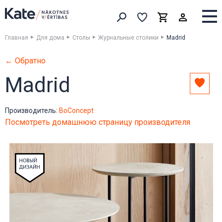
Выборка
Выборка
Корзина
Искать товары
Главная
Для дома
Столы
Журнальные столики
Madrid
← Обратно
Madrid
Доба
в
выбо
Производитель:
BoConcept
Посмотреть домашнюю страницу производителя