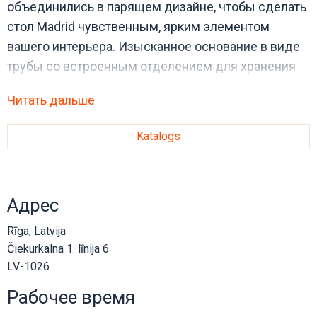
объединились в парящем дизайне, чтобы сделать
стол Madrid чувственным, ярким элементом
вашего интерьера. Изысканное основание в виде
трубы со встроенным отделением для хранения
подчеркивает элегантность и современность
Читать дальше
дизайна.
Katalogs
Адрес
Rīga, Latvija
Čiekurkalna 1. līnija 6
LV-1026
Рабочее время