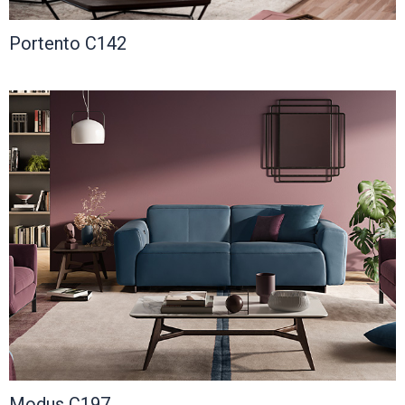
Portento C142
Modus C197