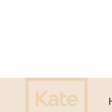
Sellex
Vaga
Infiniti
Gaber
Softline
Kate
interstuhl
Wagner
MDD
Flexxica
Klöber
Viccarbe