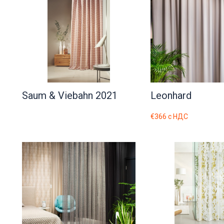
Saum & Viebahn 2021
Leonhard
€366
с НДС