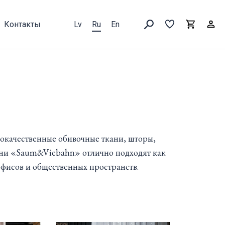
Контакты
Lv
Ru
En
Выборка
В
Корзин
Искать товары
окачественные обивочные ткани, шторы,
кани «Saum&Viebahn» отлично подходят как
 офисов и общественных пространств.