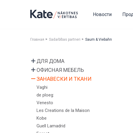
Новости
Про
Главная
Sadarbības partneri
Saum & Viebahn
ДЛЯ ДОМА
Devina Nais
ОФИСНАЯ МЕБЕЛЬ
Vibieffe
Pedrali
ЗАНАВЕСКИ И ТКАНИ
Cane Line
Bordbar
Vaghi
emu
Caimi
de ploeg:
Flai
DIEMMEBI
Venesto
Nordi
Fatboy
Les Creations de la Maison
BoConcept
LaCividina
Kobe
Natuzzi Editions
LAS
Guell Lamadrid
LeComfort
S-cab