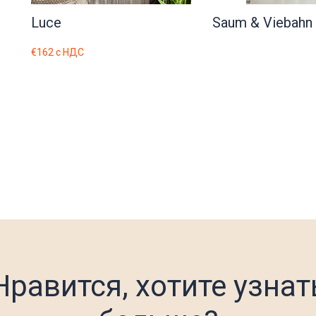
Luce
Saum & Viebahn
€162
с НДС
Нравится, хотите узнат