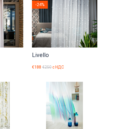
-24%
Livello
€188
€250
с НДС