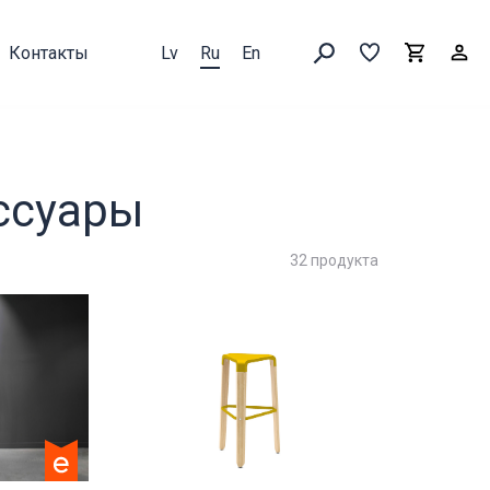
Контакты
Lv
Ru
En
Выборка
В
Корзин
Искать товары
ссуары
32 продукта