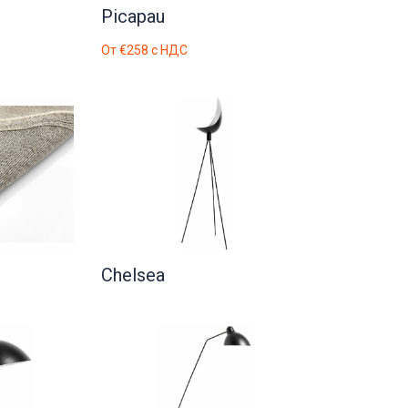
Picapau
От
€258
с НДС
Chelsea