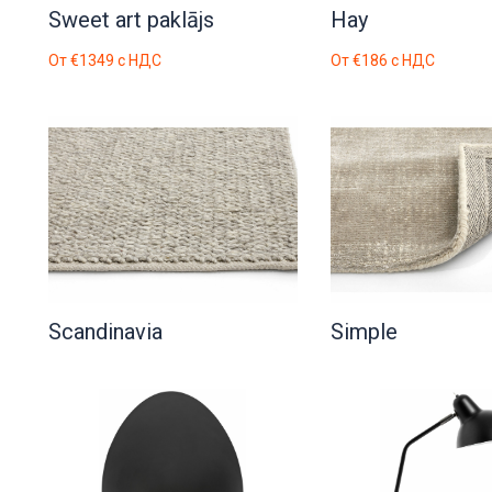
Sweet art paklājs
Hay
От
€1349
с НДС
От
€186
с НДС
Scandinavia
Simple