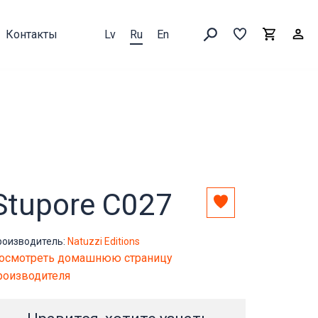
Контакты
Lv
Ru
En
Выборка
В
Корзин
Искать товары
Stupore C027
Добавить
в
выборку
роизводитель:
Natuzzi Editions
осмотреть домашнюю страницу
роизводителя