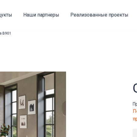
дукты
Наши партнеры
Реализованные проекты
ia B901
П
П
п