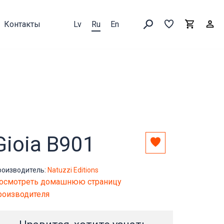
Контакты
Lv
Ru
En
Выборка
В
Корзин
Искать товары
Gioia B901
Добавить
в
выборку
роизводитель:
Natuzzi Editions
осмотреть домашнюю страницу
роизводителя