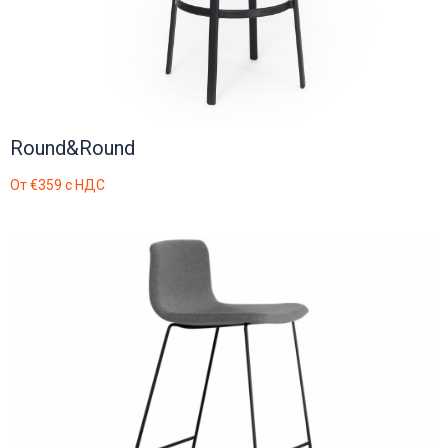
Round&Round
От
€359
с НДС