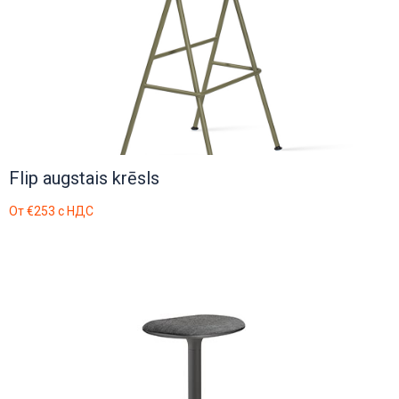
Flip augstais krēsls
От
€253
с НДС