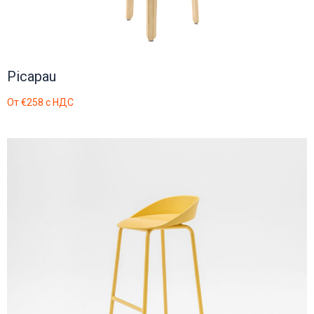
Picapau
От
€258
с НДС