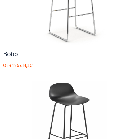
Bobo
От
€186
с НДС