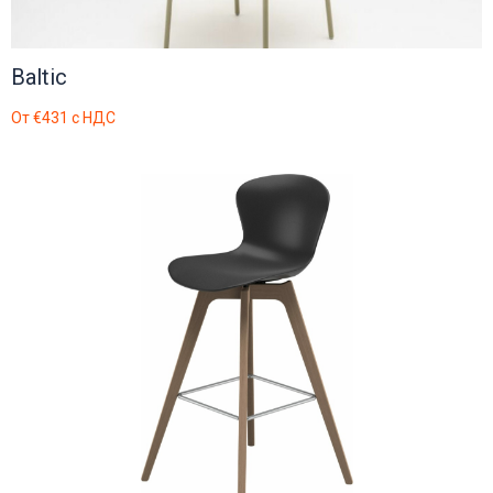
Baltic
От
€431
с НДС