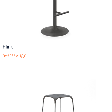
Flink
От
€356
с НДС