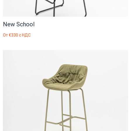
New School
От
€330
с НДС