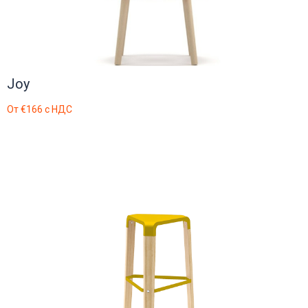
Joy
От
€166
с НДС