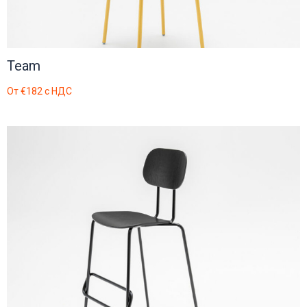
Team
От
€182
с НДС