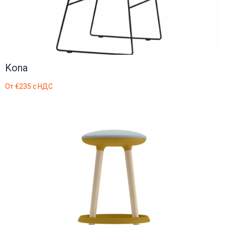
Kona
От
€235
с НДС