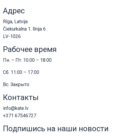
Sangiacomo
FLOKK
Dekoma
Адрес
Dorelan
Softrend
Iliv
Infiniti
Topstar
Drapilux
Rīga, Latvija
Softline
HÅG
Čiekurkalna 1. līnija 6
Saum & Viebahn
Innovation living
RH
LV-1026
Interstil
Profim
Kendix
Рабочее время
TreCe
Creation Baumann
Van-esch
Silent Gliss
Пн. – Пт. 10.00 – 18.00
bimos
Hopke
Сб. 11.00 – 17.00
Moving
Wind
Nahu
Вс. Закрыто
BoConcept
Контакты
Albacomponents
Backforce
info@kate.lv
Brado
+371 67546727
Lockers
Подпишись на наши новости
OMP