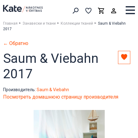
Выборка
Выборка
Корзина
Искать товары
Главная
Занавески и ткани
Коллекции тканей
Saum & Viebahn
2017
← Обратно
Saum & Viebahn
Доба
в
2017
выбо
Производитель:
Saum & Viebahn
Посмотреть домашнюю страницу производителя