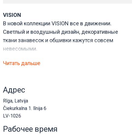
VISION
В новой коллекции VISION все в движении.
Светлый и воздушный дизайн, декоративные
ткани занавесок и обшивки кажутся совсем
невесомыми.
ANCONA
Читать дальше
Элегантная коллекция ANCONA знакомит с
городским стилем жизни — его характеризует
современная фактура дизайна высокого качества.
Адрес
Контраст между матовым шениллом и тонкой
мерцающей пряжей создает элегантность вне
Rīga, Latvija
времени и притягательный внешний вид.
Čiekurkalna 1. līnija 6
COUTURE
LV-1026
Сенсационная, новая коллекция PRESTIGE Couture
Рабочее время
с цифровой печатью высокого качества и