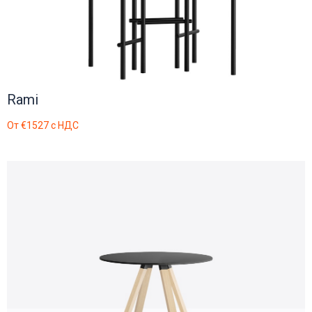
Rami
От
€1527
с НДС