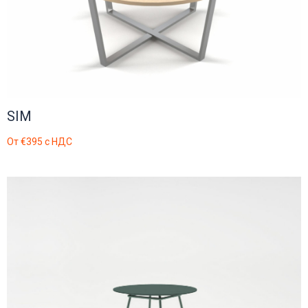
SIM
От
€395
с НДС