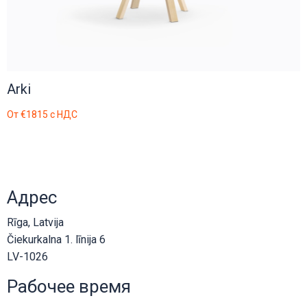
Arki
От
€1815
с НДС
Адрес
Rīga, Latvija
Čiekurkalna 1. līnija 6
LV-1026
Рабочее время