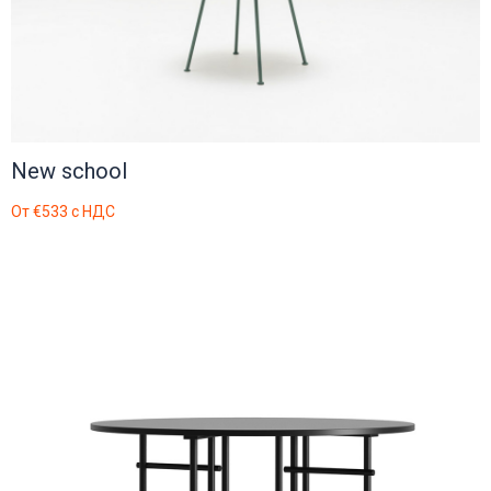
New school
От
€533
с НДС