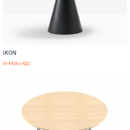
IKON
От
€426
с НДС