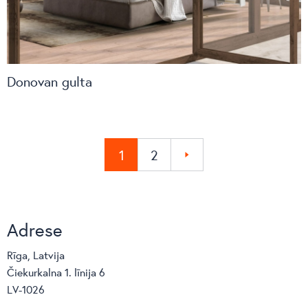
Donovan gulta
1
2
»
Adrese
Rīga, Latvija
Čiekurkalna 1. līnija 6
LV-1026