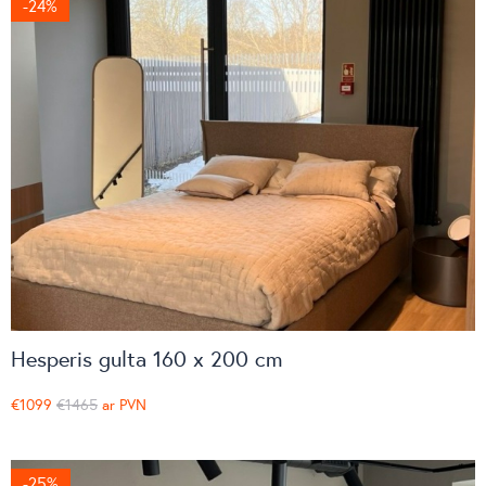
-24%
Hesperis gulta 160 x 200 cm
€1099
€1465
ar PVN
-25%