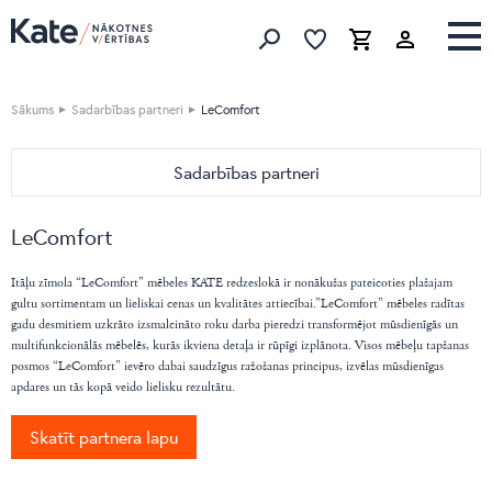
Izlase
Izlase
Grozs
Meklēt produktus
Sākums
Sadarbības partneri
LeComfort
Sadarbības partneri
MĀJAI
LeComfort
BoConcept
Natuzzi Editions
Itāļu zīmola “LeComfort” mēbeles KATE redzeslokā ir nonākušas pateicoties plašajam
LeComfort
gultu sortimentam un lieliskai cenas un kvalitātes attiecībai.”LeComfort” mēbeles radītas
gadu desmitiem uzkrāto izsmalcināto roku darba pieredzi transformējot mūsdienīgās un
Sangiacomo
multifunkcionālās mēbelēs, kurās ikviena detaļa ir rūpīgi izplānota. Visos mēbeļu tapšanas
Dorelan
posmos “LeComfort” ievēro dabai saudzīgus ražošanas principus, izvēlas mūsdienīgas
apdares un tās kopā veido lielisku rezultātu.
Infiniti
Softline
Skatīt partnera lapu
Cane Line
Innovation living