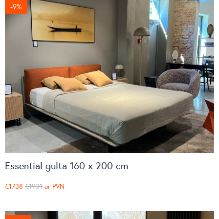
Fatboy
-9%
LaCividina
LAS
Pedrali
S-cab
Intuit
Topstar
HÅG
RH
Profim
TreCe
Van-esch
Viccarbe
Essential gulta 160 x 200 cm
Lockers
€1738
€1931
ar PVN