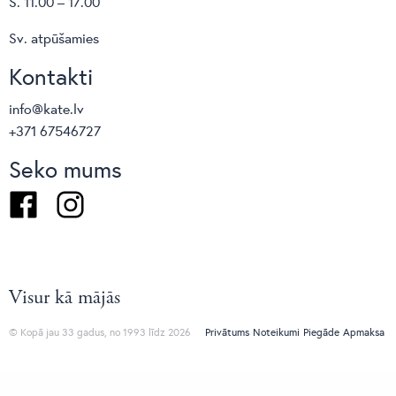
S. 11.00 – 17.00
Sv. atpūšamies
Kontakti
info@kate.lv
+371 67546727
Seko mums
Facebook
Instagram
Visur kā mājās
© Kopā jau 33 gadus, no 1993 līdz 2026
Privātums
Noteikumi
Piegāde
Apmaksa