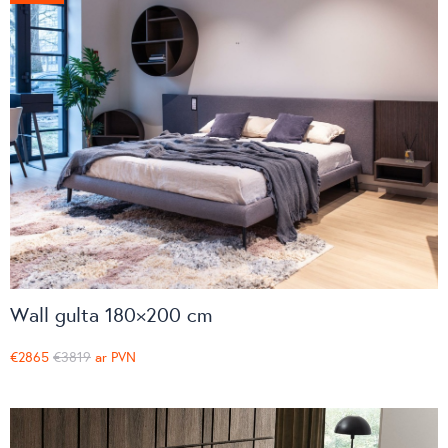
Wall gulta 180×200 cm
€2865
€3819
ar PVN