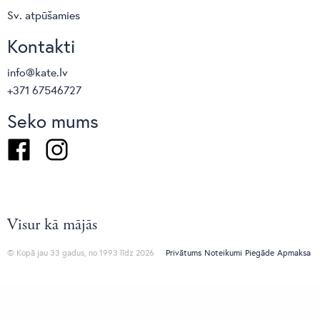
Sv. atpūšamies
Kontakti
info@kate.lv
+371 67546727
Seko mums
Facebook
Instagram
Visur kā mājās
© Kopā jau 33 gadus, no 1993 līdz 2026
Privātums
Noteikumi
Piegāde
Apmaksa