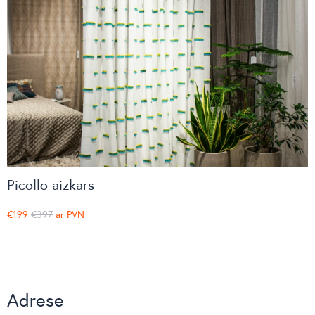
Profim
TreCe
Van-esch
Viccarbe
Lockers
Picollo aizkars
€199
€397
ar PVN
Adrese