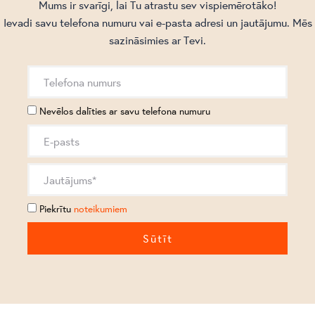
Mums ir svarīgi, lai Tu atrastu sev vispiemērotāko!
Ievadi savu telefona numuru vai e-pasta adresi un jautājumu. Mēs
sazināsimies ar Tevi.
Nevēlos dalīties ar savu telefona numuru
Piekrītu
noteikumiem