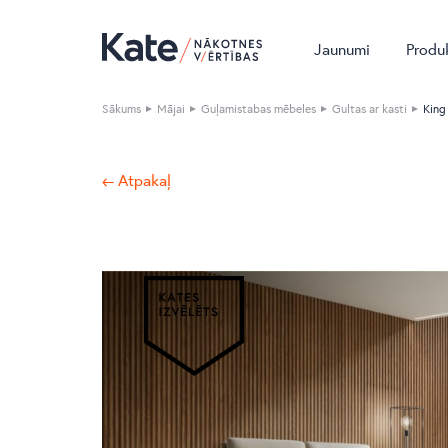
Jaunumi
Produ
Sākums
Mājai
Guļamistabas mēbeles
Gultas ar kasti
King
← Atpakaļ