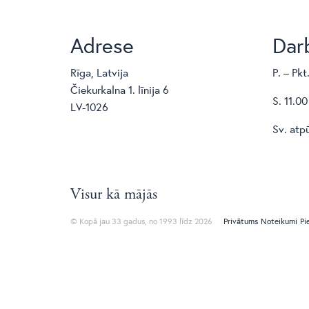
Adrese
Darb
Rīga, Latvija
P. – Pkt
Čiekurkalna 1. līnija 6
S. 11.00
LV-1026
Sv. atp
Visur kā mājās
© Kopā jau 33 gadus, no 1993 līdz 2026
Privātums
Noteikumi
Pi