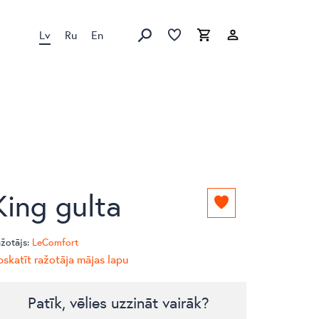
Lv
Ru
En
Izlase
Izlase
Grozs
Meklēt produktus
King gulta
Pievienot
izlasei
žotājs:
LeComfort
skatīt ražotāja mājas lapu
Patīk, vēlies uzzināt vairāk?