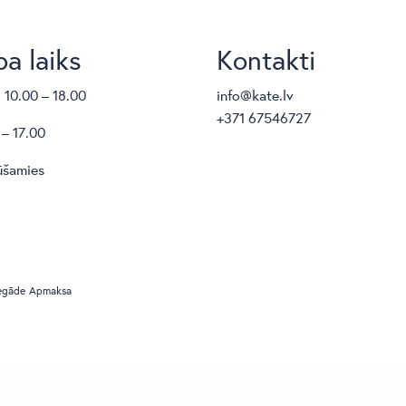
a laiks
Kontakti
. 10.00 – 18.00
info@kate.lv
+371 67546727
 – 17.00
ūšamies
egāde
Apmaksa