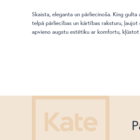
Skaista, eleganta un pārliecinoša. King gulta
telpā pārliecības un kārtības raksturu, ļaujot
apvieno augstu estētiku ar komfortu, kļūstot 
P