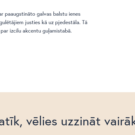
 ar paaugstināto galvas balstu ienes
 gulētājiem justies kā uz pjedestāla. Tā
par izcilu akcentu guļamistabā.
atīk, vēlies uzzināt vairā