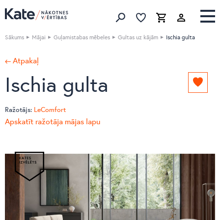
Izlase
Izlase
Grozs
Meklēt produktus
Sākums
Mājai
Guļamistabas mēbeles
Gultas uz kājām
Ischia gulta
← Atpakaļ
Ischia gulta
Pievie
izlasei
Ražotājs:
LeComfort
Apskatīt ražotāja mājas lapu