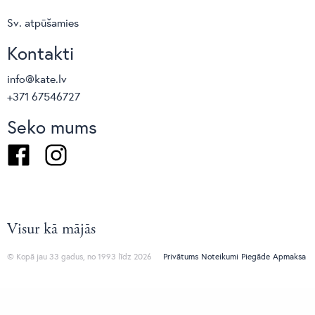
Sv. atpūšamies
Kontakti
info@kate.lv
+371 67546727
Seko mums
Facebook
Instagram
Visur kā mājās
© Kopā jau 33 gadus, no 1993 līdz 2026
Privātums
Noteikumi
Piegāde
Apmaksa