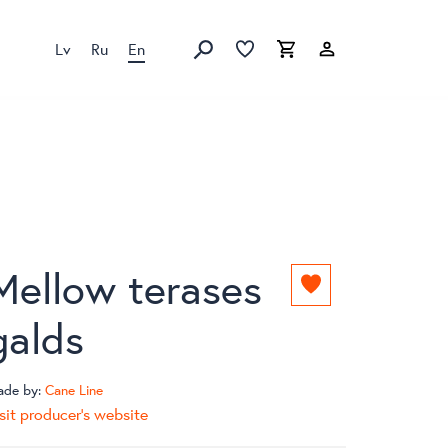
Lv
Ru
En
Favorites list
Favorites list
Cart
Search
Mellow terases
Add
to
galds
favorites
list
ade by:
Cane Line
sit producer's website