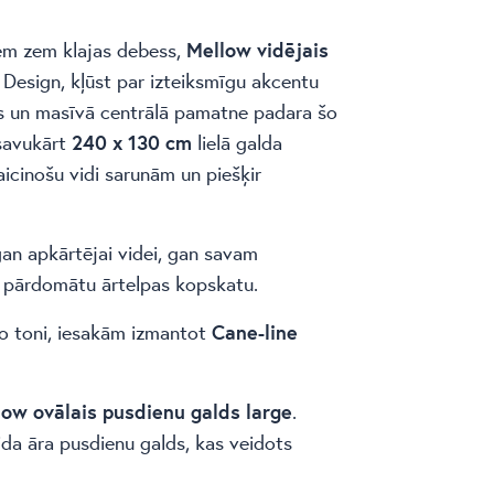
iem zem klajas debess,
Mellow vidējais
e Design, kļūst par izteiksmīgu akcentu
as un masīvā centrālā pamatne padara šo
 savukārt
240 x 130 cm
lielā galda
icinošu vidi sarunām un piešķir
gan apkārtējai videi, gan savam
n pārdomātu ārtelpas kopskatu.
no toni, iesakām izmantot
Cane-line
low ovālais pusdienu galds large
.
eida āra pusdienu galds, kas veidots