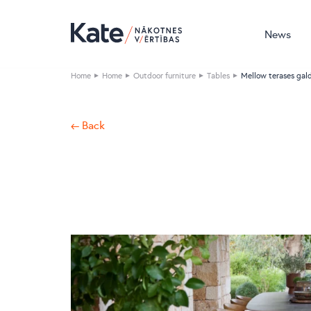
News
Home
Home
Outdoor furniture
Tables
Mellow terases gal
← Back