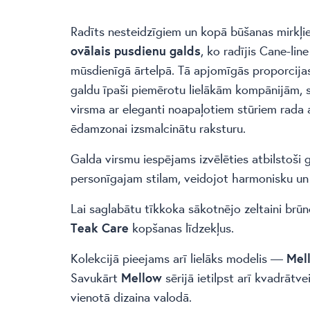
Radīts nesteidzīgiem un kopā būšanas mirkļ
ovālais pusdienu galds
, ko radījis Cane-lin
mūsdienīgā ārtelpā. Tā apjomīgās proporcij
galdu īpaši piemērotu lielākām kompānijām,
virsma ar eleganti noapaļotiem stūriem rada a
ēdamzonai izsmalcinātu raksturu.
Galda virsmu iespējams izvēlēties atbilstoši 
personīgajam stilam, veidojot harmonisku u
Lai saglabātu tīkkoka sākotnējo zeltaini brū
Teak Care
kopšanas līdzekļus.
Kolekcijā pieejams arī lielāks modelis —
Mel
Savukārt
Mellow
sērijā ietilpst arī kvadrātv
vienotā dizaina valodā.