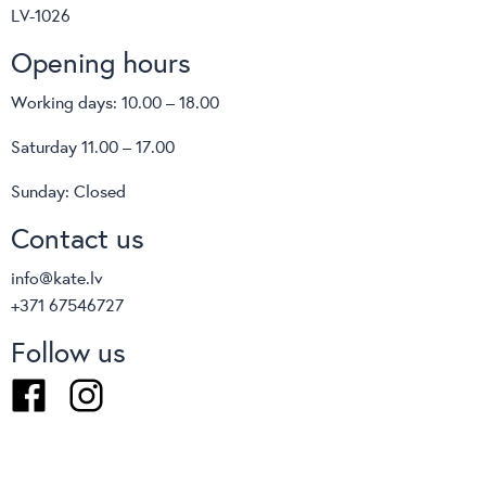
novietots atsevišķi vai izmantots grupā,
Bliss bāra
LV-1026
krēsls
palīdz veidot mierpilnu un mūsdienīgu
Opening hours
atmosfēru.
Working days: 10.00 – 18.00
Saturday 11.00 – 17.00
Sunday: Closed
Contact us
info@kate.lv
+371 67546727
Follow us
Facebook
Instagram