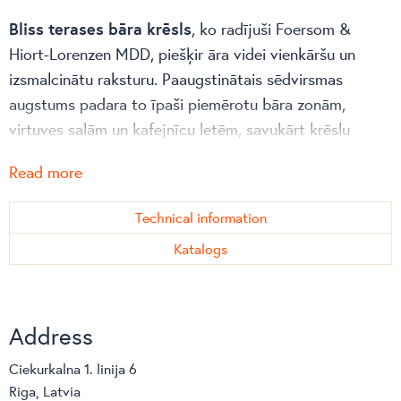
Bliss terases bāra krēsls
, ko radījuši Foersom &
Hiort-Lorenzen MDD, piešķir āra videi vienkāršu un
izsmalcinātu raksturu. Paaugstinātais sēdvirsmas
augstums padara to īpaši piemērotu bāra zonām,
virtuves salām un kafejnīcu letēm, savukārt krēslu
iespējams ērti sakraut vienu uz otra, nodrošinot
Read more
vienkāršu uzglabāšanu.
Pateicoties savam vieglajam un slaidajam siluetam, kā
Technical information
arī izturīgajai pulverkrāsotā alumīnija konstrukcijai,
Katalogs
krēsls apvieno vizuālu vieglumu ar stabilu un drošu
balstu. Tas ir piemērots gan privātām āra telpām, gan
intensīvai lietošanai viesmīlības un sabiedriskās vidēs.
Address
Papildu komfortam krēslu iespējams papildināt ar
Ciekurkalna 1. linija 6
pieskaņotu sēdes spilvenu. Neatkarīgi no tā, vai tas
Riga, Latvia