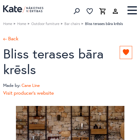
Favorites list
Favorites 
Cart
Search
Home
Home
Outdoor furniture
Bar chairs
Bliss terases bāra krēsls
← Back
Bliss terases bāra
Add
to
krēsls
favori
list
Made by:
Cane Line
Visit producer's website