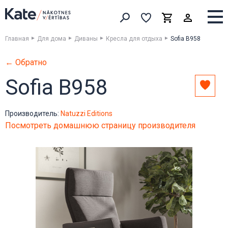
Выборка
Выборка
Корзина
Искать товары
Главная
Для дома
Диваны
Кресла для отдыха
Sofia B958
← Обратно
Sofia B958
Доба
в
выбо
Производитель:
Natuzzi Editions
Посмотреть домашнюю страницу производителя