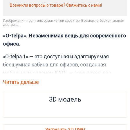
Возникли вопросы о товаре? Свяжитесь с нами!
Изображения носят информативный характер. Возможна бесконтактная
доставка.
«O-telpa». Незаменимая вещь для современного
офиса.
«O-telpa 1» — это доступная и адаптируемая
бесшумная кабина для офисов, созданная
мебельным салоном KATE, — зона покоя, где
можно укрыться от окружающего шума.
Читать дальше
С изменением тенденций в рабочей среде всё
3D модель
больше внимания уделяется обстановке,
способствующей не только благополучию
сотрудников, но и производительности. Наверняка
каждый офисный работник искал более тихое и
Загрузить 2D DWG