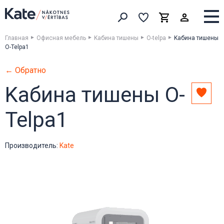
Выборка
Выборка
Корзина
Искать товары
Главная
Офисная мебель
Kабина тишены
O-telpa
Kабина тишены
O-Telpa1
← Обратно
Kабина тишены O-
Доба
в
Telpa1
выбо
Производитель:
Kate