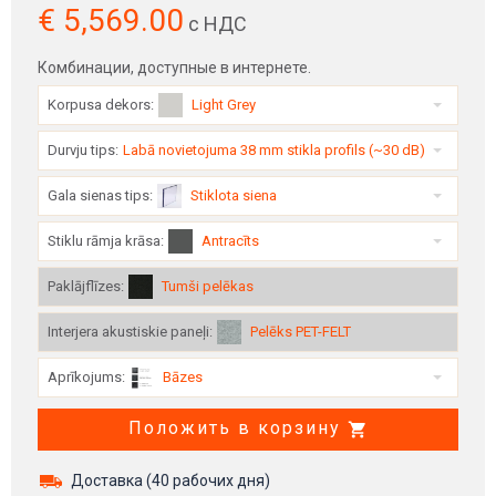
€
5,569.00
с НДС
Комбинации, доступные в интернете.
Korpusa dekors
:
Light Grey
Durvju tips
:
Labā novietojuma 38 mm stikla profils (~30 dB)
Gala sienas tips
:
Stiklota siena
Stiklu rāmja krāsa
:
Antracīts
Paklājflīzes
:
Tumši pelēkas
Interjera akustiskie paneļi
:
Pelēks PET-FELT
Aprīkojums
:
Bāzes
Положить в корзину
Доставка (
40
рабочих дня)