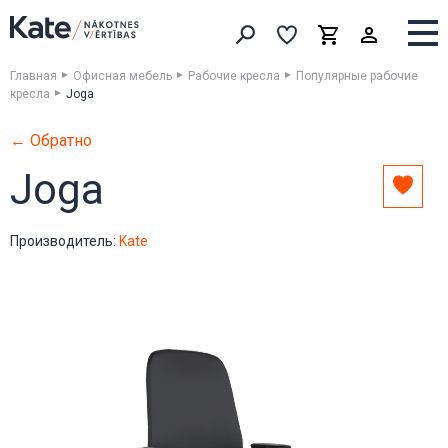
Выборка
Выборка
Корзина
Искать товары
Главная
Офисная мебель
Рабочие кресла
Популярные рабочие
креслa
Joga
← Обратно
Joga
Доба
в
выбо
Производитель:
Kate