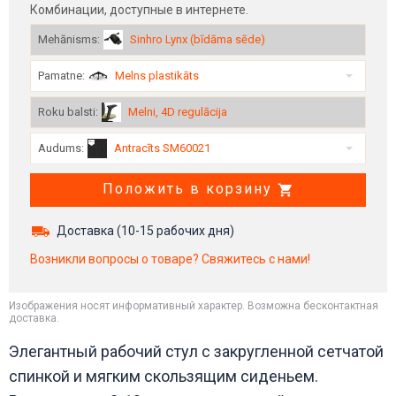
Комбинации, доступные в интернете.
Mehānisms
:
Sinhro Lynx (bīdāma sēde)
Pamatne
:
Melns plastikāts
Roku balsti
:
Melni, 4D regulācija
Audums
:
Antracīts SM60021
Положить в корзину
Доставка (
10-15
рабочих дня)
Возникли вопросы о товаре? Свяжитесь с нами!
Изображения носят информативный характер. Возможна бесконтактная
доставка.
Элегантный рабочий стул с закругленной сетчатой ​​
спинкой и мягким скользящим сиденьем.