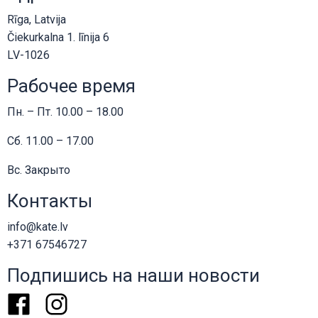
Черный или белый
Rīga, Latvija
Čiekurkalna 1. līnija 6
Стандартные строительные материалы KATE.
LV-1026
Цвет пластика — белый или черный.
Рабочее время
Цвет сетки — черный.
Пн. – Пт. 10.00 – 18.00
Сб. 11.00 – 17.00
Вс. Закрыто
Контакты
info@kate.lv
+371 67546727
Подпишись на наши новости
Facebook
Instagram