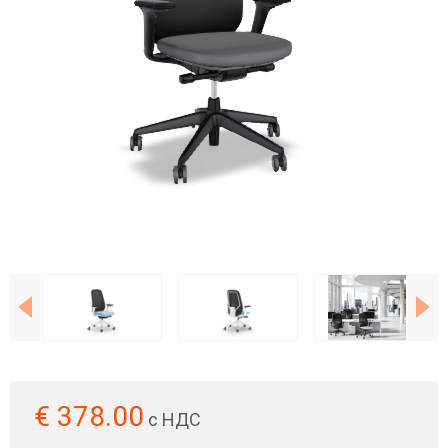
€
378.00
с НДС