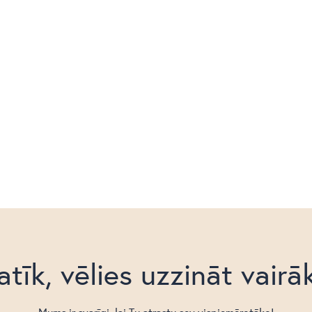
atīk, vēlies uzzināt vairā
Mums ir svarīgi, lai Tu atrastu sev vispiemērotāko!