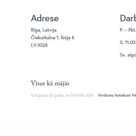
Adrese
Darb
Rīga, Latvija
P. – Pkt
Čiekurkalna 1. līnija 6
S. 11.00
LV-1026
Sv. atp
Visur kā mājās
© Kopā jau 33 gadus, no 1993 līdz 2026
Privātums
Noteikumi
Pi