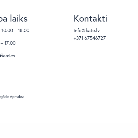
a laiks
Kontakti
. 10.00 – 18.00
info@kate.lv
+371 67546727
 – 17.00
ūšamies
egāde
Apmaksa