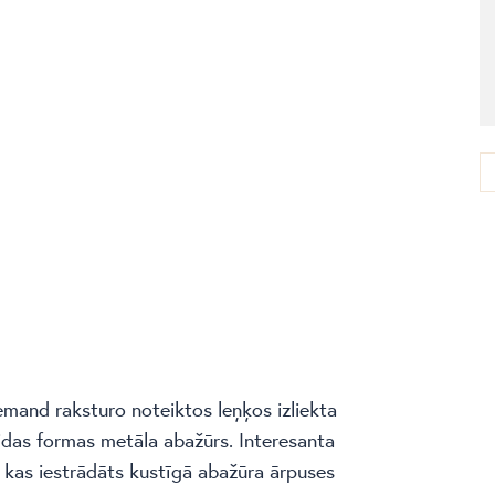
mand raksturo noteiktos leņķos izliekta
aidas formas metāla abažūrs. Interesanta
, kas iestrādāts kustīgā abažūra ārpuses