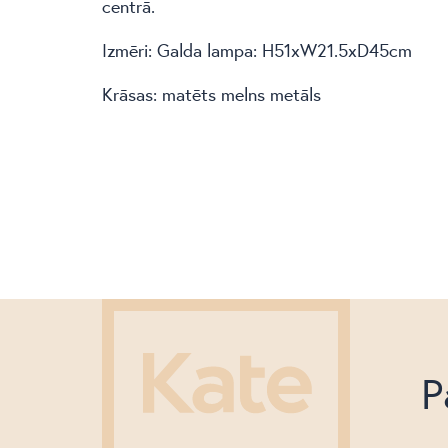
centrā.
Izmēri: Galda lampa: H51xW21.5xD45cm
Krāsas: matēts melns metāls
P