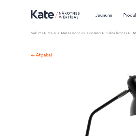
Jaunumi
Produ
Sākums
Mājai
Mazās mēbeles, aksesuāri
Galda lampas
De
← Atpakaļ