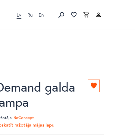
Lv
Ru
En
Izlase
Izlase
Grozs
Meklēt produktus
Demand galda
Pievienot
izlasei
lampa
žotājs:
BoConcept
skatīt ražotāja mājas lapu