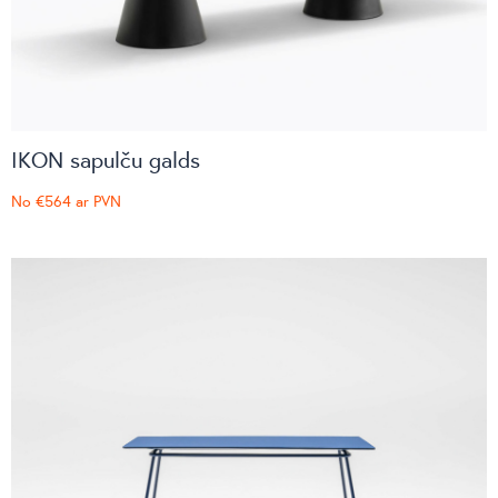
IKON sapulču galds
No
€564
ar PVN