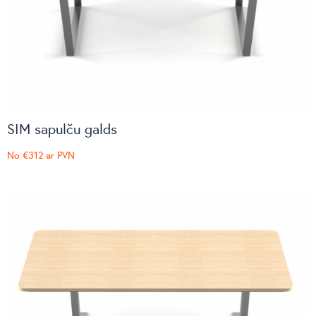
SIM sapulču galds
No
€312
ar PVN