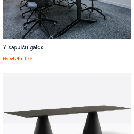
Y sapulču galds
No
€484
ar PVN