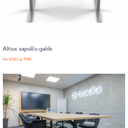
Altius sapulču galds
No
€353
ar PVN