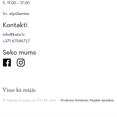
S. 11.00 – 17.00
Sv. atpūšamies
Kontakti
info@kate.lv
+371 67546727
Seko mums
Facebook
Instagram
Visur kā mājās
© Kopā jau 33 gadus, no 1993 līdz 2026
Privātums
Noteikumi
Piegāde
Apmaksa