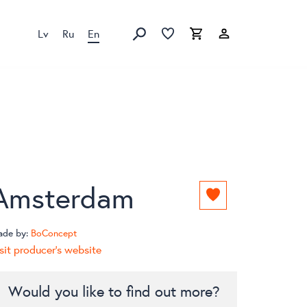
Lv
Ru
En
Favorites list
Favorites list
Cart
Search
Amsterdam
Add
to
favorites
ade by:
BoConcept
list
sit producer's website
Would you like to find out more?