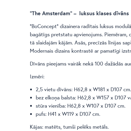
“The Amsterdam” – luksus klases dīvāns
“BoConcept” dizainera radītais luksus modul
bagātīgs pretstatu apvienojums. Piemēram, dī
tā slaidajām kājām. Asās, precīzās līnijas sa
Modernais dizains kontrastē ar pamatīgi izs
Dīvāns pieejams vairāk nekā 100 dažādās aud
Izmēri:
2,5 vietu dīvāns: H62,8 x W181 x D107 cm
bez elkoņa balsta: H62,8 x W157 x D107 v
stūra vienība: H62,8 x W107 x D107 cm.
pufs: H41 x W119 x D107 cm.
Kājas: matēts, tumši pelēks metāls.