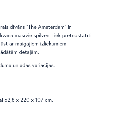
ārais dīvāns “The Amsterdam” ir
vāna masīvie spilveni tiek pretnostatīti
plūst ar maigajiem izliekumiem.
trādātām detaļām.
uma un ādas variācijās.
.
ai 62,8 x 220 x 107 cm.