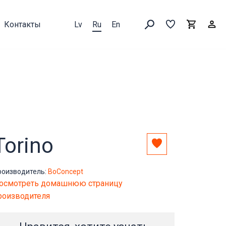
Контакты
Lv
Ru
En
Выборка
В
Корзин
Искать товары
Torino
Добавить
в
выборку
роизводитель:
BoConcept
осмотреть домашнюю страницу
роизводителя