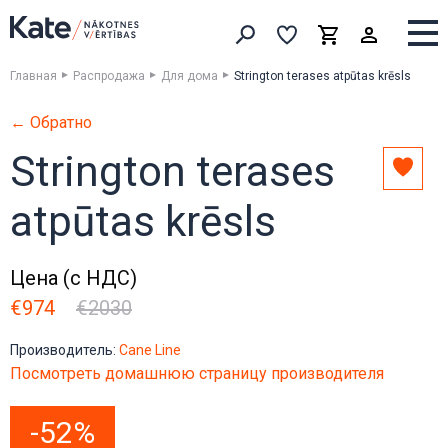
Выборка
Выборка
Корзина
Искать товары
Главная
Распродажа
Для дома
Strington terases atpūtas krēsls
← Обратно
Strington terases
Доба
в
atpūtas krēsls
выбо
Цена (с НДС)
€974
€2030
Производитель:
Cane Line
Посмотреть домашнюю страницу производителя
-52%