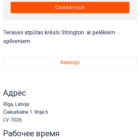
Связаться
Terases atpūtas krēsls Strington ar pelēkiem
spilveniem
Katalogs
Адрес
Rīga, Latvija
Čiekurkalna 1. līnija 6
LV-1026
Рабочее время