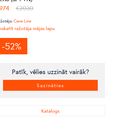
974
€2030
žotājs:
Cane Line
skatīt ražotāja mājas lapu
-52%
Patīk, vēlies uzzināt vairāk?
Sazināties
Katalogs