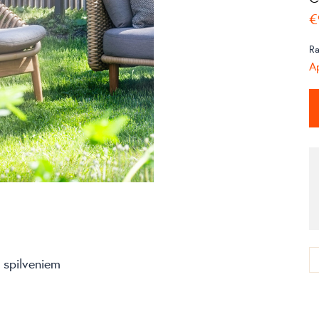
€
Ra
Ap
 spilveniem