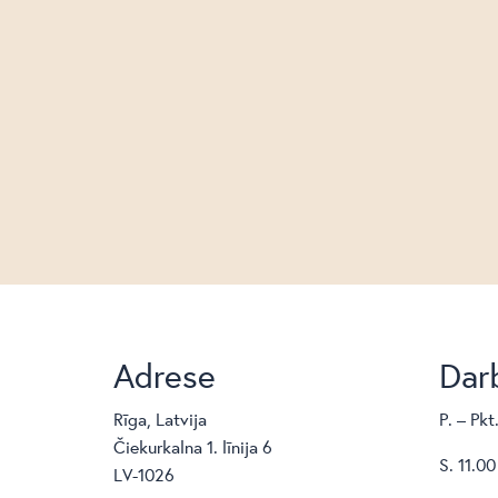
Adrese
Darb
Rīga, Latvija
P. – Pkt
Čiekurkalna 1. līnija 6
S. 11.00
LV-1026