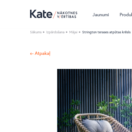
Jaunumi
Produ
Sākums
Izpārdošana
Mājai
Strington terases atpūtas krēsls
← Atpakaļ