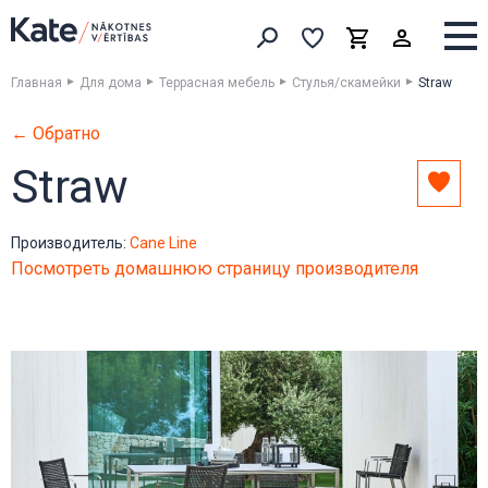
Выборка
Выборка
Корзина
Искать товары
Главная
Для дома
Террасная мебель
Стулья/скамейки
Straw
← Обратно
Straw
Доба
в
выбо
Производитель:
Cane Line
Посмотреть домашнюю страницу производителя