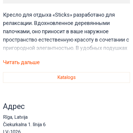
Кресло для отдыха «Sticks» разработано для
релаксации. Вдохновленное деревянными
палочками, оно приносит в ваше наружное
пространство естественную красоту в сочетании с
пригородной элегантностью. В удобных подушках
«Cane-line AirTouch» также скрыта система «Cane-
Читать дальше
line QuickDry & Airflow», которая обеспечивает
высыхание подушек примерно через 1 час после
Katalogs
дождя. Кресло для отдыха «Sticks» сочетает в
себе высокий комфорт и долговечность, идеально
подходит для любого наружного пространства. Его
Адрес
можно отлично комбинировать с остальной
коллекцией «Sticks».
Rīga, Latvija
Čiekurkalna 1. līnija 6
LV-1026