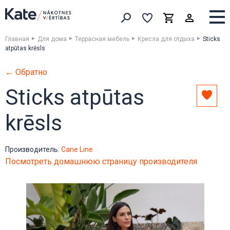
Выборка
Выборка
Корзина
Искать товары
Главная
Для дома
Террасная мебель
Кресла для отдыха
Sticks
atpūtas krēsls
← Обратно
Sticks atpūtas
Доба
в
krēsls
выбо
Производитель:
Cane Line
Посмотреть домашнюю страницу производителя