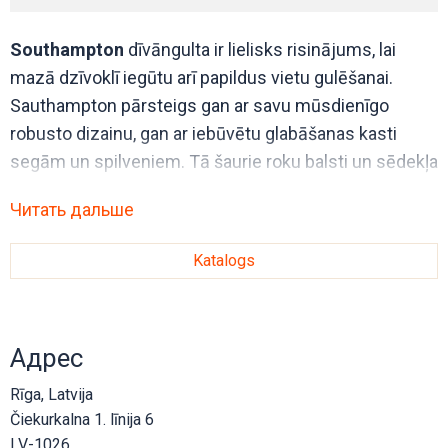
Southampton
dīvāngulta ir lielisks risinājums, lai
mazā dzīvoklī iegūtu arī papildus vietu gulēšanai.
Sauthampton pārsteigs gan ar savu mūsdienīgo
robusto dizainu, gan ar iebūvētu glabāšanas kasti
segām un spilveniem. Tā šaurie roku balsti un sēdekļa
īpaši veidotās putas sniedz komfortablu sēdēšanas
Читать дальше
pieredzi.
Dizains ir gana grezns, bet ir īpaši bagāts arī ar
Katalogs
patīkamiem funkcionalitātes pārsteigumiem, kuri ir
pavisam nemanāmi.
Адрес
Rīga, Latvija
Čiekurkalna 1. līnija 6
LV-1026