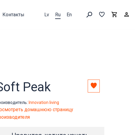
Контакты
Lv
Ru
En
Выборка
В
Корзин
Искать товары
Soft Peak
Добавить
в
выборку
роизводитель:
Innovation living
осмотреть домашнюю страницу
роизводителя