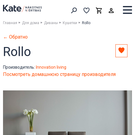
Выборка
Выборка
Корзина
Искать товары
Главная
Для дома
Диваны
Кушетки
Rollo
← Обратно
Rollo
Доба
в
выбо
Производитель:
Innovation living
Посмотреть домашнюю страницу производителя