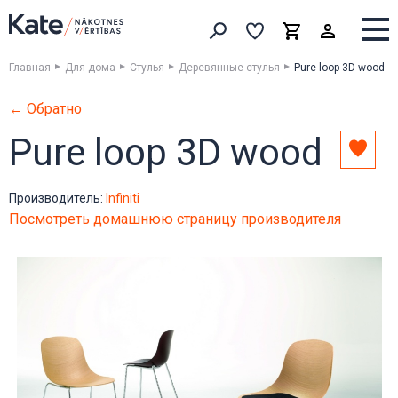
Выборка
Выборка
Корзина
Искать товары
Главная
Для дома
Стулья
Деревянные стулья
Pure loop 3D wood
← Обратно
Pure loop 3D wood
Доба
в
выбо
Производитель:
Infiniti
Посмотреть домашнюю страницу производителя