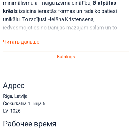
minimālismu ar maigu izsmalcinātību,
Ø atpūtas
krēsls
izaicina ierastās formas un rada ko patiesi
unikālu. To radījusi Helēna Kristensena,
iedvesmojoties no Dānijas mazajām salām un to
mierīgā skaistuma. Šis krēsls ir kā mierpilna oāze
Читать дальше
mājās.
Katalogs
Адрес
Rīga, Latvija
Čiekurkalna 1. līnija 6
LV-1026
Рабочее время