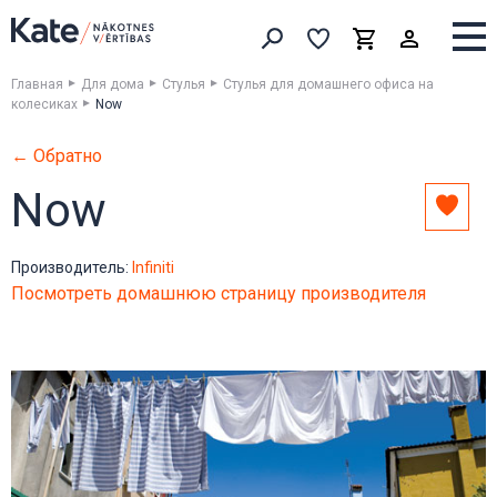
Выборка
Выборка
Корзина
Искать товары
Главная
Для дома
Стулья
Стулья для домашнего офиса на
колесиках
Now
← Обратно
Now
Доба
в
выбо
Производитель:
Infiniti
Посмотреть домашнюю страницу производителя