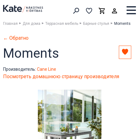
Выборка
Выборка
Корзина
Искать товары
Главная
Для дома
Террасная мебель
Барные стулья
Moments
← Обратно
Moments
Доба
в
выбо
Производитель:
Cane Line
Посмотреть домашнюю страницу производителя