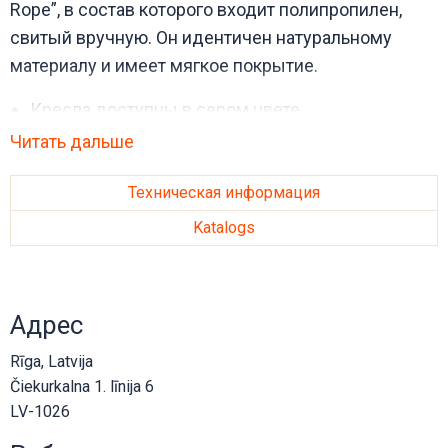
Rope”, в состав которого входит полипропилен,
свитый вручную. Он идентичен натуральному
материалу и имеет мягкое покрытие.
Кресла доступны в сером цвете.
Ножки изготовлены из оцинкованной стали.
Читать дальше
Размер 54*101 * 58 см (ширина- высота –
глубина).
Техническая информация
Katalogs
Элегантный дизайн, продуманная
функциональность тканей высшего качества и
инновационных материалов, в том числе
Адрес
наполнение, делают мебель для террас и
аксессуары датского бренда “Cane-Line”особенно
Rīga, Latvija
подходящими для североевропейского лета.
Čiekurkalna 1. līnija 6
LV-1026