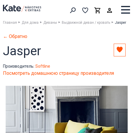
Выборка
Выборка
Корзина
Искать товары
Главная
Для дома
Диваны
Выдвижной диван / кровать
Jasper
← Обратно
Jasper
Доба
в
выбо
Производитель:
Softline
Посмотреть домашнюю страницу производителя