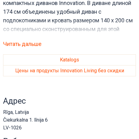
компактных диванов Innovation. В диване длиной
174 см объединены удобный диван с
подлокотниками и кровать размером 140 х 200 см
со специально сконструированным для этой
модели очень высококачественным пружинным
Читать дальше
матрасом.
Размеры:
Katalogs
Цены на продукты Innovation Living без скидки
174 x 101см в положении дивана
174 x 205 см в положении кровати
Адрес
Rīga, Latvija
Čiekurkalna 1. līnija 6
LV-1026