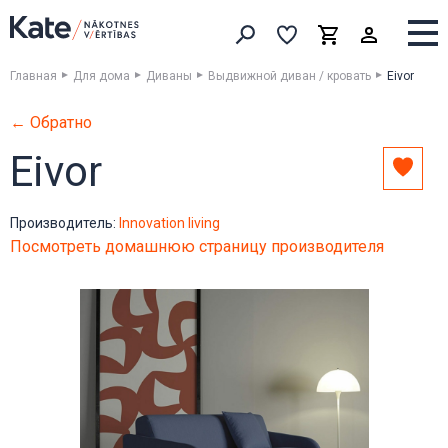
Выборка
Выборка
Корзина
Искать товары
Главная
Для дома
Диваны
Выдвижной диван / кровать
Eivor
← Обратно
Eivor
Доба
в
выбо
Производитель:
Innovation living
Посмотреть домашнюю страницу производителя