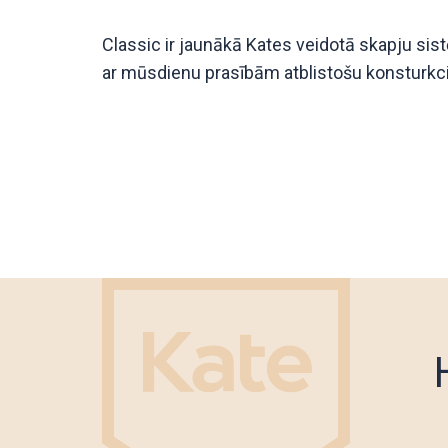
Classic ir jaunākā Kates veidotā skapju sis
ar mūsdienu prasībām atblistošu konsturkcij