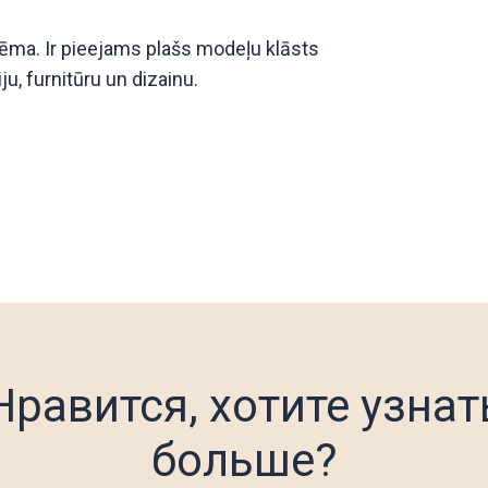
tēma. Ir pieejams plašs modeļu klāsts
u, furnitūru un dizainu.
Нравится, хотите узнат
больше?