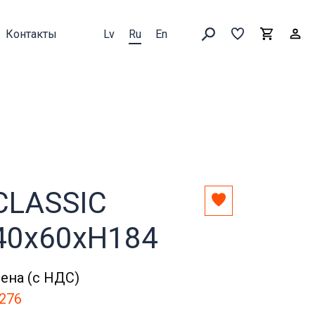
Контакты
Lv
Ru
En
Выборка
В
Корзин
Искать товары
CLASSIC
Добавить
в
40x60xH184
выборку
ена (с НДС)
276