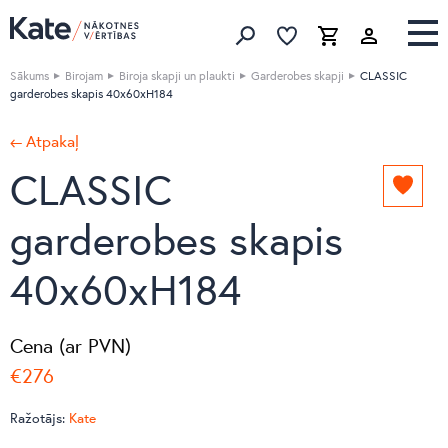
Izlase
Izlase
Grozs
Meklēt produktus
Sākums
Birojam
Biroja skapji un plaukti
Garderobes skapji
CLASSIC
garderobes skapis 40x60xH184
← Atpakaļ
CLASSIC
Pievie
izlasei
garderobes skapis
40x60xH184
Cena (ar PVN)
€276
Ražotājs:
Kate