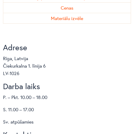
Slēgts cokols – 9 cm.
Cenas
Plānojot skapja iegādi un ievietošanu telpā, pie skapja
Materiālu izvēle
tīrā augstuma jāpieskaita izvēlēto kāju augtsums (piem.
izvēlētas metāla cauruļu kājas: 182 + 12 = 194 cm
kopējais skapja augstums).
Adrese
Vairāk informācijas var iegūt no “Kates” salona
Rīga, Latvija
dizaineriem, kuri palīdzēs neskaidrību gadījumos un
Čiekurkalna 1. līnija 6
plānojot skapja konfigurāciju.
LV-1026
Darba laiks
P. – Pkt. 10.00 – 18.00
S. 11.00 – 17.00
Sv. atpūšamies