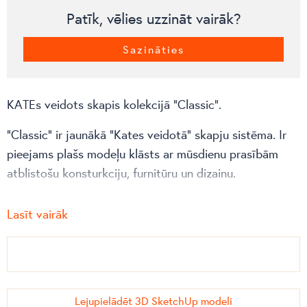
Patīk, vēlies uzzināt vairāk?
Sazināties
KATEs veidots skapis kolekcijā “Classic”.
“Classic” ir jaunākā “Kates veidotā” skapju sistēma. Ir
pieejams plašs modeļu klāsts ar mūsdienu prasībām
atblistošu konsturkciju, furnitūru un dizainu.
Skapja augstums bez kājiņām ir 182 cm, taču
Lasīt vairāk
garderobes skapja augstums mainās, mainoties kāju
veidam:
Plastmasas cilindri – 2 cm;
Metāla cauruļu kājas – 12 cm;
Lejupielādēt 3D SketchUp modeli