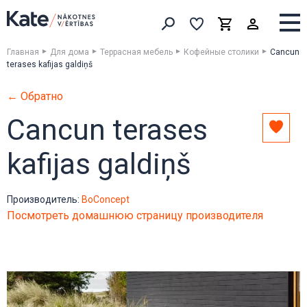
Выборка
Выборка
Корзина
Искать товары
Главная
Для дома
Террасная мебель
Кофейные столики
Cancun
terases kafijas galdiņš
← Обратно
Cancun terases
Доба
в
kafijas galdiņš
выбо
Производитель:
BoConcept
Посмотреть домашнюю страницу производителя