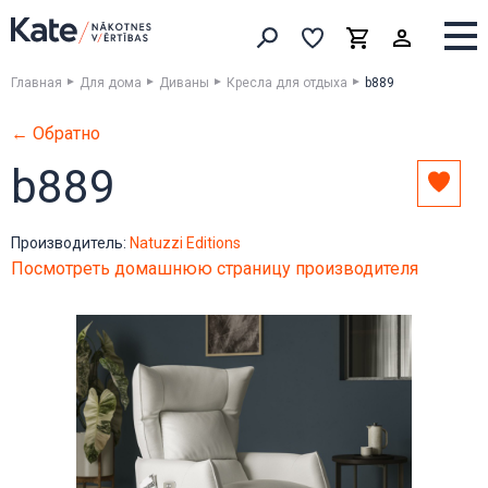
Выборка
Выборка
Корзина
Искать товары
Главная
Для дома
Диваны
Кресла для отдыха
b889
← Обратно
b889
Доба
в
выбо
Производитель:
Natuzzi Editions
Посмотреть домашнюю страницу производителя