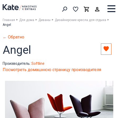
Выборка
Выборка
Корзина
Искать товары
Главная
Для дома
Диваны
Дизайнерские кресла для отдыха
Angel
← Обратно
Angel
Доба
в
выбо
Производитель:
Softline
Посмотреть домашнюю страницу производителя