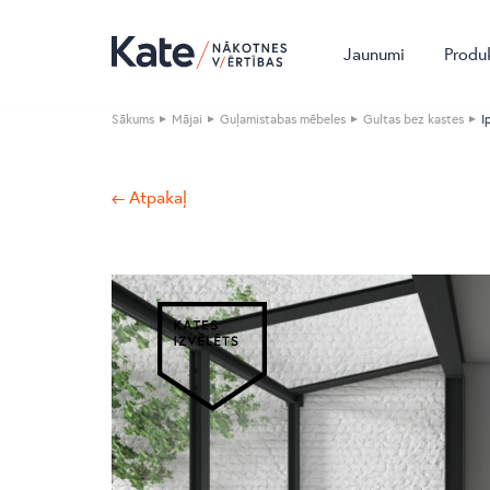
Jaunumi
Produ
Sākums
Mājai
Guļamistabas mēbeles
Gultas bez kastes
I
← Atpakaļ