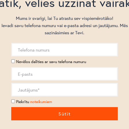
atīk, vēlies uzzināt vairā
Mums ir svarīgi, lai Tu atrastu sev vispiemērotāko!
Ievadi savu telefona numuru vai e-pasta adresi un jautājumu. Mēs
sazināsimies ar Tevi.
Nevēlos dalīties ar savu telefona numuru
Piekrītu
noteikumiem