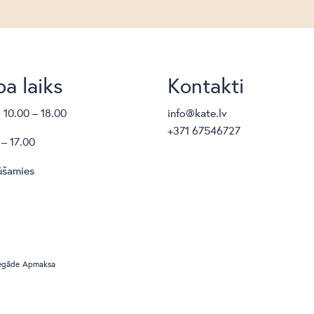
a laiks
Kontakti
. 10.00 – 18.00
info@kate.lv
+371 67546727
 – 17.00
ūšamies
egāde
Apmaksa