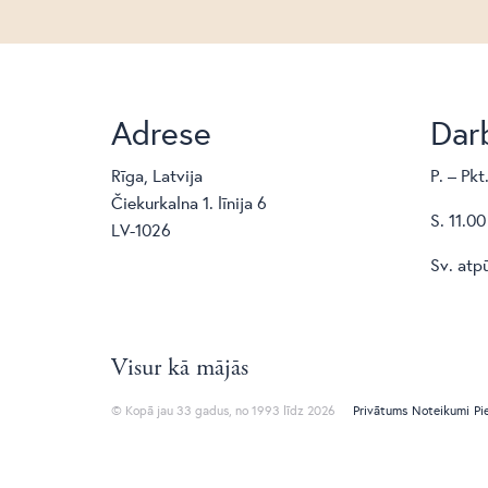
Adrese
Darb
Rīga, Latvija
P. – Pkt
Čiekurkalna 1. līnija 6
S. 11.00
LV-1026
Sv. atp
Visur kā mājās
© Kopā jau 33 gadus, no 1993 līdz 2026
Privātums
Noteikumi
Pi