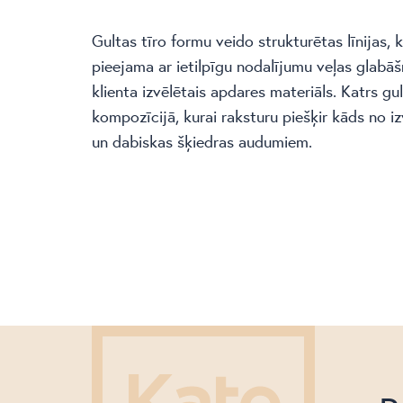
Gultas tīro formu veido strukturētas līnijas,
pieejama ar ietilpīgu nodalījumu veļas glabāš
klienta izvēlētais apdares materiāls. Katrs g
kompozīcijā, kurai raksturu piešķir kāds no i
un dabiskas šķiedras audumiem.