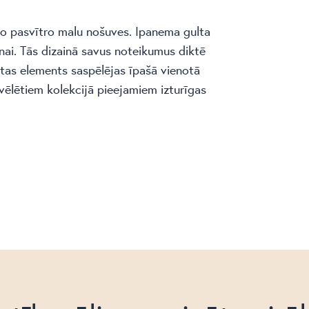
 ko pasvītro malu nošuves. Ipanema gulta
nai. Tās dizainā savus noteikumus diktē
ultas elements saspēlējas īpašā vienotā
zvēlētiem kolekcijā pieejamiem izturīgas