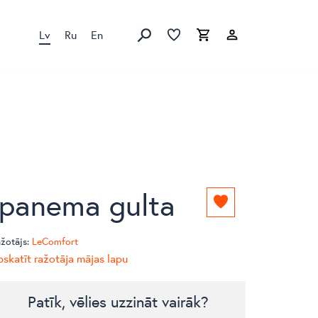
Lv
Ru
En
Izlase
Izlase
Grozs
Meklēt produktus
Ipanema gulta
Pievienot
izlasei
žotājs:
LeComfort
skatīt ražotāja mājas lapu
Patīk, vēlies uzzināt vairāk?