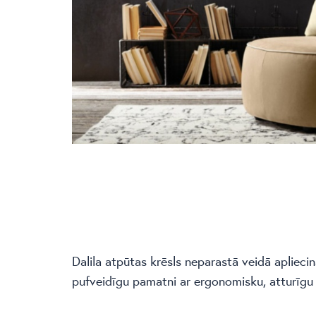
Dalila atpūtas krēsls neparastā veidā apliecin
pufveidīgu pamatni ar ergonomisku, atturīgu 