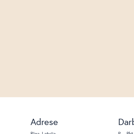
Adrese
Darb
Rīga, Latvija
P. – Pkt