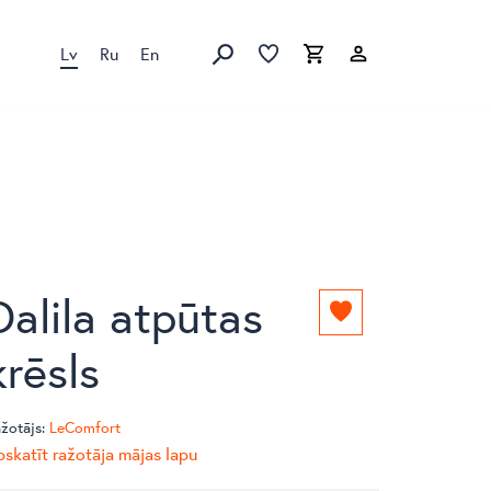
Lv
Ru
En
Izlase
Izlase
Grozs
Meklēt produktus
Dalila atpūtas
Pievienot
izlasei
krēsls
žotājs:
LeComfort
skatīt ražotāja mājas lapu