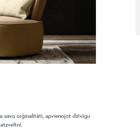
a savu orģinalitāti, apvienojot dzīvīgu
atzveltni.