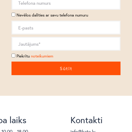
Nevēlos dalīties ar savu telefona numuru
Piekrītu
noteikumiem
a laiks
Kontakti
. 10.00 – 18.00
info@kate.lv