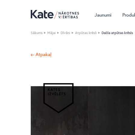
Jaunumi
Produ
Sākums
Mājai
Dīvāni
Atpūtas krēsli
Dalila atpūtas krēsls
← Atpakaļ